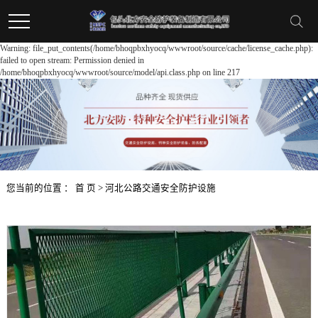
Warning: file_put_contents(/home/bhoqpbxhyocq/wwwroot/source/cache/license_cache.php):
failed to open stream: Permission denied in
/home/bhoqpbxhyocq/wwwroot/source/model/api.class.php on line 217
您当前的位置 ：
首 页
>
河北公路交通安全防护设施