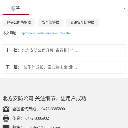
0
标签
包头公路防护栏
安全防护栏
公路安全防护栏
本文网址：
http://www.btafzb.com/news/553.html
上一篇：
北方安防公司开展“青春相伴“羽”你同行”——羽毛球赛活动
下一篇：
“快乐伴成长、童心筑未来”北方安防公司庆6.1儿童节亲子爱国主义教育及趣味活动。
北方安防公司 关注细节、让用户成功
全国咨询热线：
0472-3385890
传真：
0472-3385932
邮箱：
btbfafgs@btbfaf.com