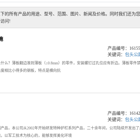
栏
下的所有产品的用途、型号、范围、图片、新闻及价格。同时我们还为
访问!
施
产品编号：161553
关键词：
包头公
什么？薄板翻边准则薄板（≤0.8mm）的零件，安装螺钉过孔位应有折边。薄板零件禁
长度相比小得多的钢板，特点是横向抗
产品编号：161424
关键词：
包头公
产品，本公司从2002年开始研发特种护栏系列产品，二十余年间，公司陆续开发出
础，以军工技术为核心的，能够发挥美化环境