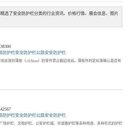
您精选了
安全防护栏
分类的行业资讯、价格行情、展会信息、图片
8300
路防护栏
安全防护栏
公路安全防护栏
攻丝准则薄板（≤0.8mm）的零件禁止翻边攻丝。薄板件判定标准确认是否有
2567
路防护栏
安全防护栏
公路安全防护栏
了广场护栏、文物护栏、公安护栏城，市道路护栏等多种用途、多种形式的护栏