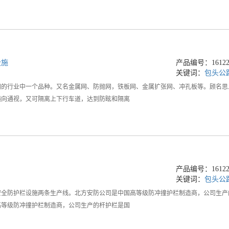
设施
产品编号：161223
关键词：
包头公
网的行业中一个品种。又名金属网、防抛网，铁板网、金属扩张网、冲孔板等。顾名思
横向通视，又可隔离上下行车道，达到防眩和隔离
产品编号：161223
关键词：
包头公
安全防护栏设施两条生产线。北方安防公司是中国高等级防冲撞护栏制造商，公司生产
高等级防冲撞护栏制造商，公司生产的杆护栏是国